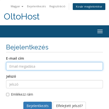
Magyar
Bejelentkezés
Regisztráció
Kosár megtekintése
OltoHost
Váltá
a
navig
Bejelentkezés
E-mail cím
Jelszó
Emlékezz rám
Elfelejtett jelszó?